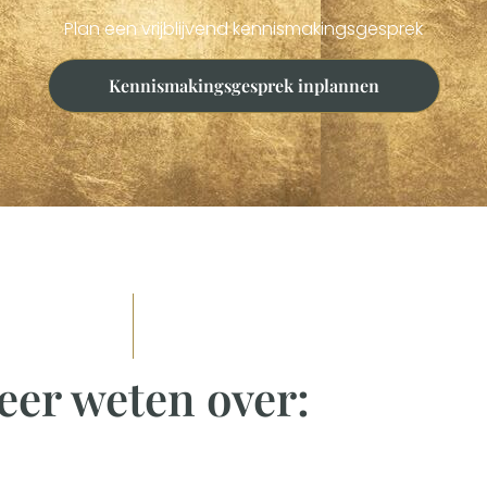
Plan een vrijblijvend kennismakingsgesprek
Kennismakingsgesprek inplannen
er weten over: