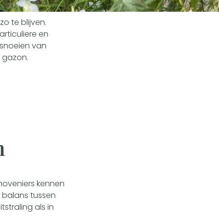
 te blijven.
rticuliere en
 snoeien van
n gazon.
n
 hoveniers kennen
de balans tussen
tstraling als in