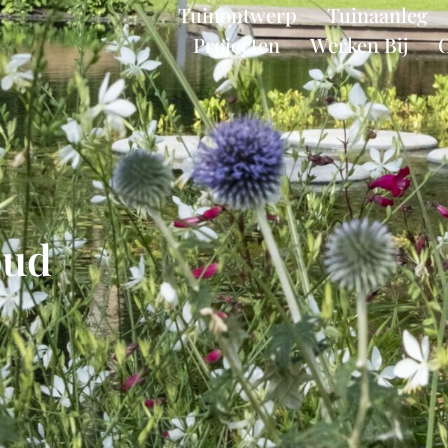
Tuinontwerp
Tuinaanleg
Projecten
Werken Bij
oud