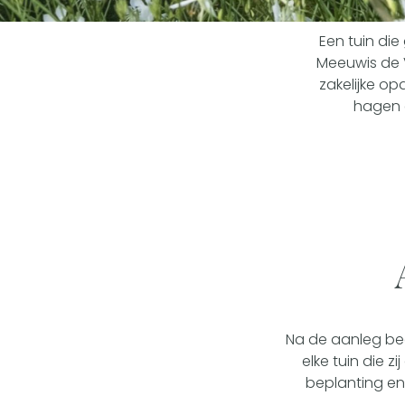
Een tuin di
Meeuwis de V
zakelijke o
hagen e
Na de aanleg beg
elke tuin die z
beplanting en o