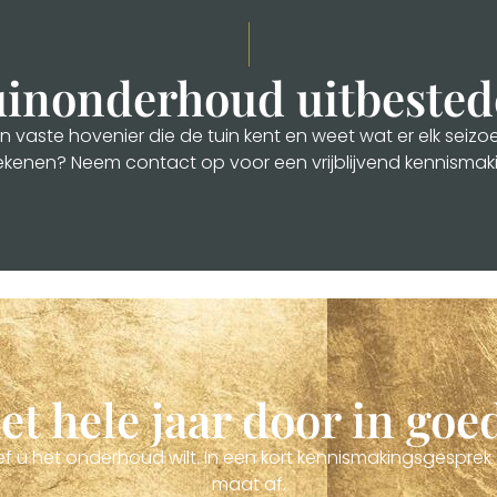
inonderhoud uitbeste
aste hovenier die de tuin kent en weet wat er elk seizoen 
kenen? Neem contact op voor een vrijblijvend kennismak
et hele jaar door in go
sief u het onderhoud wilt. In een kort kennismakingsges
maat af.