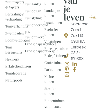
van
Zwemvijvers
tuinen
Tuinaanleg
je
& Vijvers
Landelijke
Tuindesign
leven
Bestrating &
tuinen
Tuinstyling
verharding
Luxe tuinen
Soerense
Tuinonderhoud
Tuinverlichting
Zand
Exclusieve
3D-
Zwembaden
tuinen
Zuid 13
Tuinontwerp
Boomverzorging
6961 RA
Villatuinen
Landschapsarchitect
Eerbeek
Tuin
Boerderijtuinen
Landschapsontwerp
Beregening
0313-
Bedrijfstuinen
619398
Hekwerk
Grote tuinen
Erfafscheidingen
Parktuinen
Tuindecoratie
Kleine
Naturpools
tuinen
Strakke
tuinen
Binnentuinen
Natuurlijke