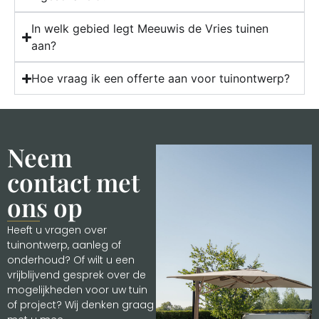
In welk gebied legt Meeuwis de Vries tuinen
aan?
Hoe vraag ik een offerte aan voor tuinontwerp?
Neem
contact met
ons op
Heeft u vragen over
tuinontwerp, aanleg of
onderhoud? Of wilt u een
vrijblijvend gesprek over de
mogelijkheden voor uw tuin
of project? Wij denken graag