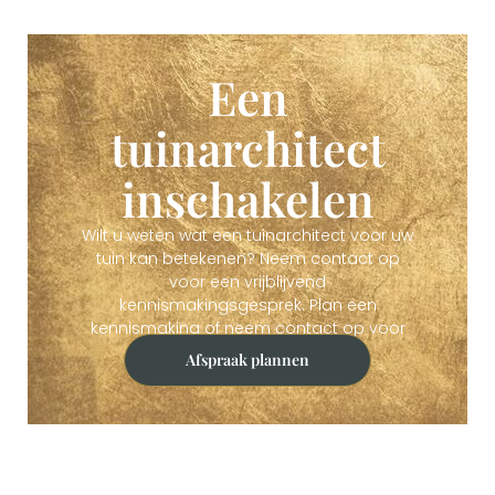
Een
tuinarchitect
inschakelen
Wilt u weten wat een tuinarchitect voor uw
tuin kan betekenen? Neem contact op
voor een vrijblijvend
kennismakingsgesprek. Plan een
kennismaking of neem contact op voor
een vrijblijvend adviesgesprek.
Afspraak plannen