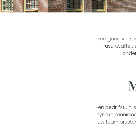
Een goed verzorg
rust, kwalitei
onder
M
Een bedrijfstuin 
fysieke kennism
uw team prestee