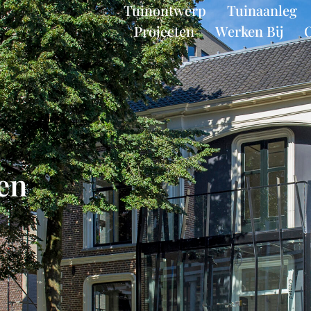
Tuinontwerp
Tuinaanleg
Projecten
Werken Bij
nen