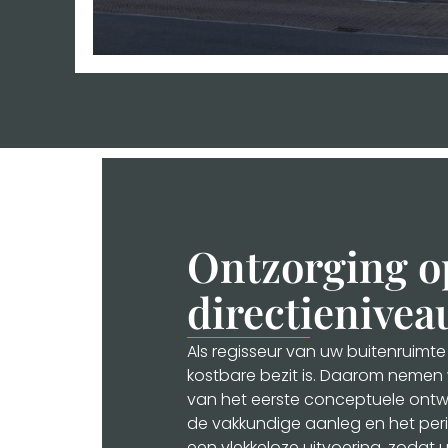
Ontzorging o
directienivea
Als regisseur van uw buitenruimte
kostbare bezit is. Daarom nemen w
van het eerste conceptuele ont
de vakkundige aanleg en het per
een vlekkeloze uitvoering, zodat 