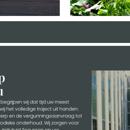
p
u
 begrijpen wij dat tijd uw meest
ij het volledige traject uit handen:
werp en de vergunningsaanvraag tot
iodieke onderhoud. Wij zorgen voor
u zich kunt focussen op uw