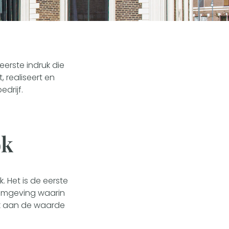
eerste indruk die
, realiseert en
drijf.
ok
. Het is de eerste
 omgeving waarin
uk aan de waarde