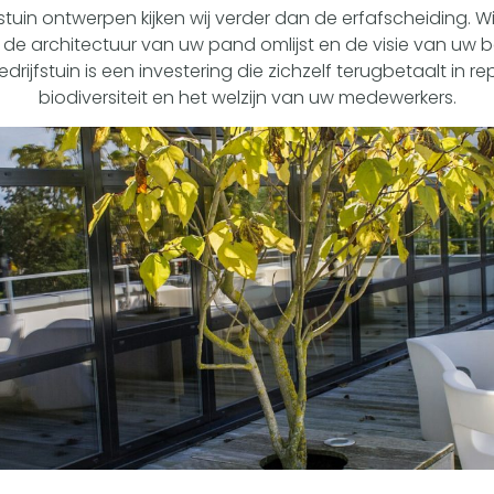
jfstuin ontwerpen kijken wij verder dan de erfafscheiding. W
 de architectuur van uw pand omlijst en de visie van uw b
ijfstuin is een investering die zichzelf terugbetaalt in rep
biodiversiteit en het welzijn van uw medewerkers.