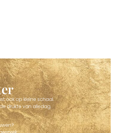
ter
st ook op kleine schaal.
de drukte van alledag.
euwen?
gesprek.