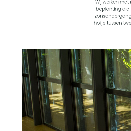
Wij werken met 
beplanting die 
zonsondergang t
hofje tussen twe