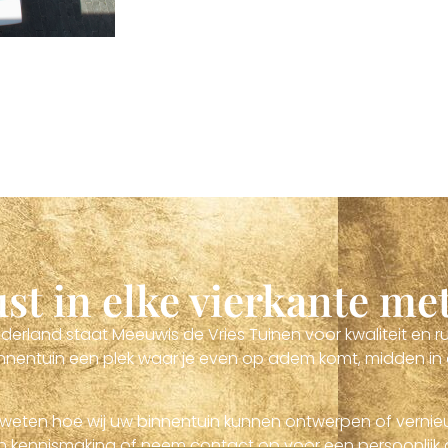
st in elke vierkante me
erland staat Meeuwis de Vries Tuinen voor kwaliteit en ru
nentuin een plek waar je even op adem komt, midden in 
u weten hoe wij uw binnentuin kunnen ontwerpen of verni
n kennismaking of neem contact op voor een persoonlijk 