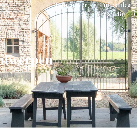
Tuinontwerp
Tuinaanleg
Projecten
Werken Bij
ontwerpen