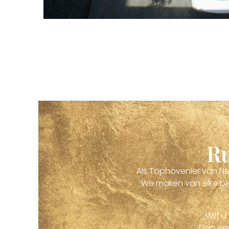
Ru
Als Tophovenier van Ned
We maken van elke bin
Wilt 
Plan ee