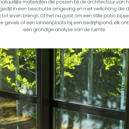
natuurlijke materialen die passen bij de architectuur van
gedijt in een beschutte omgeving en met verlichting die 
ot leven brengt. Of het nu gaat om een stille patio bij e
e gevels of een binnenplaats bij een bedrijfspand, elk o
een grondige analyse van de ruimte.