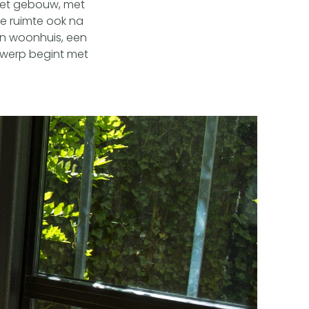
 het gebouw, met
de ruimte ook na
en woonhuis, een
ntwerp begint met