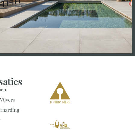
saties
men
Vijvers
erharding
g