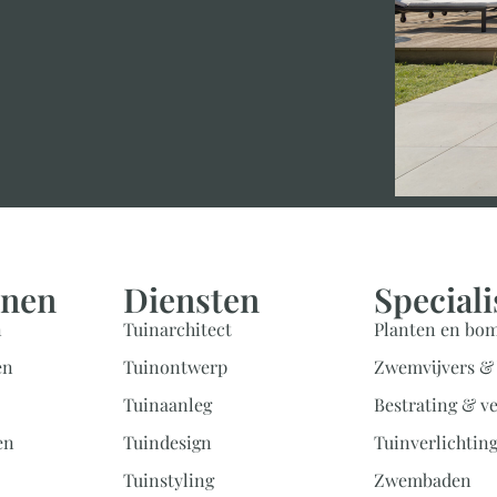
inen
Diensten
Speciali
n
Tuinarchitect
Planten en bo
en
Tuinontwerp
Zwemvijvers & 
Tuinaanleg
Bestrating & v
en
Tuindesign
Tuinverlichtin
Tuinstyling
Zwembaden