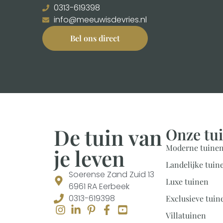
0313-619398
info@meeuwisdevries.nl
Bel ons direct
De tuin van
Onze tu
Moderne tuine
je leven
Landelijke tuin
Soerense Zand Zuid 13
Luxe tuinen
6961 RA Eerbeek
0313-619398
Exclusieve tuin
Villatuinen