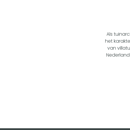
Als tuinar
het karakt
van villa
Nederland.