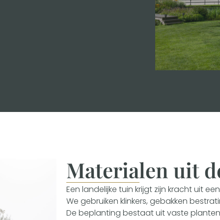
Materialen uit d
Een landelijke tuin krijgt zijn kracht uit e
We gebruiken klinkers, gebakken bestrati
De beplanting bestaat uit vaste planten