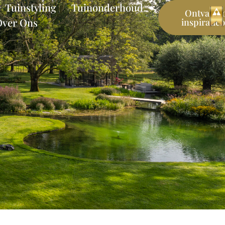
Tuinstyling
Tuinonderhoud
Ontvang 
Over Ons
inspiratie