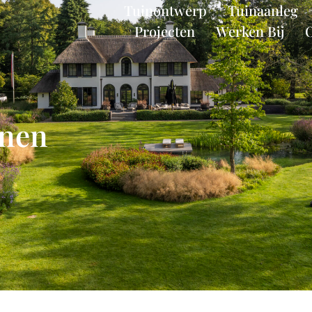
Tuinontwerp
Tuinaanleg
Projecten
Werken Bij
inen