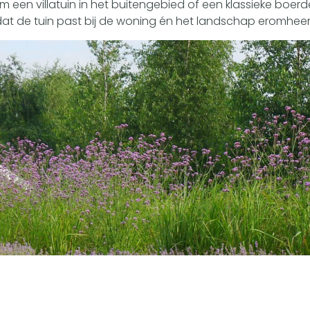
 een villatuin in het buitengebied of een klassieke boerder
at de tuin past bij de woning én het landschap eromhee