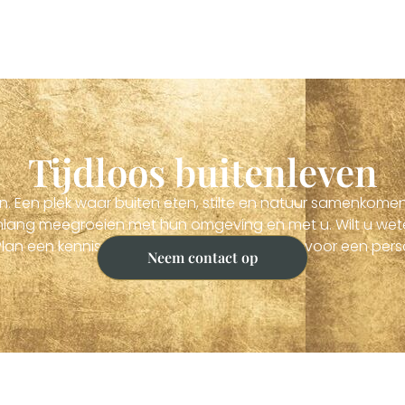
Tijdloos buitenleven
leven. Een plek waar buiten eten, stilte en natuur samenkom
renlang meegroeien met hun omgeving en met u. Wilt u weten
lan een kennismaking of neem contact op voor een persoo
Neem contact op