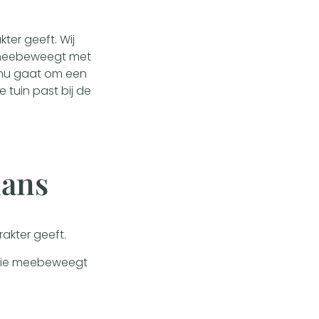
kter geeft. Wij
e meebeweegt met
t nu gaat om een
e tuin past bij de
lans
rakter geeft.
 die meebeweegt