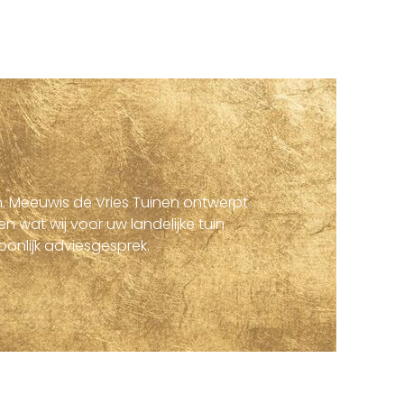
en. Meeuwis de Vries Tuinen ontwerpt
 wat wij voor uw landelijke tuin
nlijk adviesgesprek.