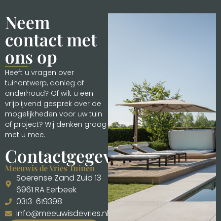
Neem
contact met
ons op
Heeft u vragen over
tuinontwerp, aanleg of
onderhoud? Of wilt u een
vrijblijvend gesprek over de
mogelijkheden voor uw tuin
of project? Wij denken graag
met u mee.
Contactgegevens
Meeuwis de Vries Tuinen
Soerense Zand Zuid 13
6961 RA Eerbeek
0313-619398
info@meeuwisdevries.nl