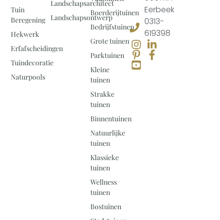
Landschapsarchitect
Eerbeek
Tuin
Boerderijtuinen
Landschapsontwerp
Beregening
0313-
Bedrijfstuinen
619398
Hekwerk
Grote tuinen
Erfafscheidingen
Parktuinen
Tuindecoratie
Kleine
Naturpools
tuinen
Strakke
tuinen
Binnentuinen
Natuurlijke
tuinen
Klassieke
tuinen
Wellness
tuinen
Bostuinen