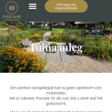
Ontvang ons
inspiratieboek
Tuinaanleg
Een perfect aangelegde tuin is geen optelsom van
materialen.
Het is vakwerk. Precisie. En de rust dat u weet dat het
goed komt.