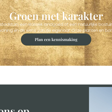
Groen met karakter
adstuin, een klassiek landgoed of een natuurlijke bostuin
e woning en de wens van de eigenaar. Onze planten en bo
schoonheid en beleving.
Plan een kennismaking
ons op