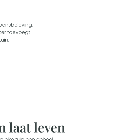
zoensbeleving.
kter toevoegt
uin.
n laat leven
 elke tuin een geheel.