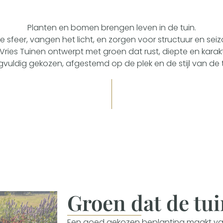
Planten en bomen brengen leven in de tuin.
 sfeer, vangen het licht, en zorgen voor structuur en sei
ries Tuinen ontwerpt met groen dat rust, diepte en kara
gvuldig gekozen, afgestemd op de plek en de stijl van de t
Groen dat de tui
Een goed gekozen beplanting maakt van