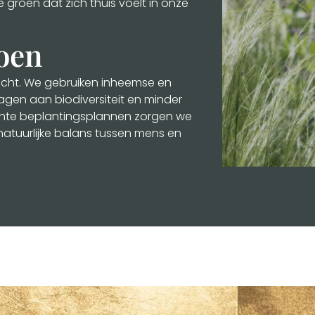
groen dat zich thuis voelt in onze
oen
icht. We gebruiken inheemse en
agen aan biodiversiteit en minder
hte beplantingsplannen zorgen we
 natuurlijke balans tussen mens en