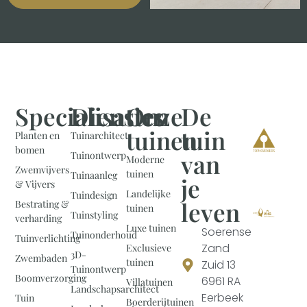
Specialisaties
Diensten
Onze
De
tuinen
tuin
Planten en
Tuinarchitect
bomen
van
Tuinontwerp
Moderne
Zwemvijvers
tuinen
Tuinaanleg
je
& Vijvers
Landelijke
Tuindesign
leven
Bestrating &
tuinen
Tuinstyling
verharding
Luxe tuinen
Soerense
Tuinonderhoud
Tuinverlichting
Zand
Exclusieve
3D-
Zwembaden
tuinen
Zuid 13
Tuinontwerp
Boomverzorging
6961 RA
Villatuinen
Landschapsarchitect
Eerbeek
Tuin
Boerderijtuinen