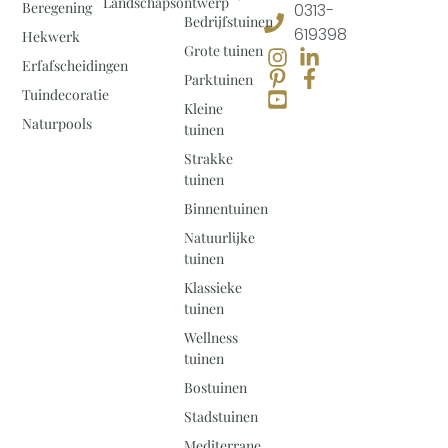
Landschapsontwerp
Beregening
0313-
Bedrijfstuinen
619398
Hekwerk
Grote tuinen
Erfafscheidingen
Parktuinen
Tuindecoratie
Kleine
Naturpools
tuinen
Strakke
tuinen
Binnentuinen
Natuurlijke
tuinen
Klassieke
tuinen
Wellness
tuinen
Bostuinen
Stadstuinen
Mediterrane