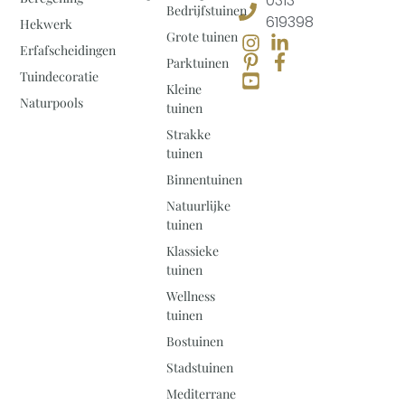
0313-
Bedrijfstuinen
619398
Hekwerk
Grote tuinen
Erfafscheidingen
Parktuinen
Tuindecoratie
Kleine
Naturpools
tuinen
Strakke
tuinen
Binnentuinen
Natuurlijke
tuinen
Klassieke
tuinen
Wellness
tuinen
Bostuinen
Stadstuinen
Mediterrane