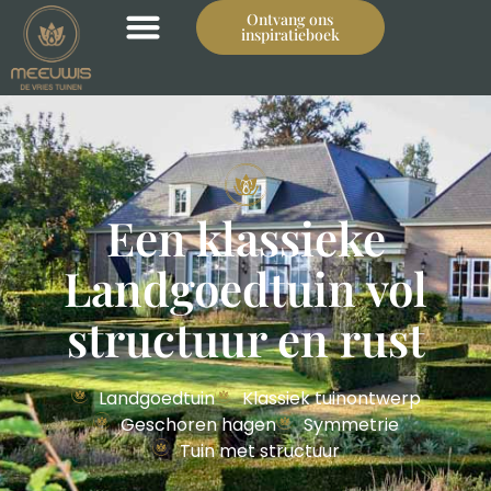
Ontvang ons
inspiratieboek
Een Klassieke
Landgoedtuin vol
Een klassieke
Structuur en Rust
Landgoedtuin vol
structuur en rust
Landgoedtuin
Klassiek tuinontwerp
Geschoren hagen
Symmetrie
Tuin met structuur