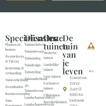
Specialisaties
Diensten
Onze
De
tuinen
tuin
Planten en
Tuinarchitect
bomen
van
Tuinontwerp
Moderne
Zwemvijvers
tuinen
Tuinaanleg
je
& Vijvers
Landelijke
Tuindesign
leven
Bestrating &
tuinen
Tuinstyling
verharding
Luxe tuinen
Soerense
Tuinonderhoud
Tuinverlichting
Zand
Exclusieve
3D-
Zwembaden
tuinen
Zuid 13
Tuinontwerp
Boomverzorging
6961 RA
Villatuinen
Landschapsarchitect
Eerbeek
Tuin
Boerderijtuinen
Landschapsontwerp
Beregening