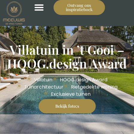
Ontvang ons
inspiratieboek
Een droomtuin in ’t
Villatuin in ’t Gooi –
gooi
HOOG.design Award
Villatuin
HOOG.design Award
Tuinarchitectuur
Rietgedekte woning
Exclusieve tuinen
Bekijk foto;s