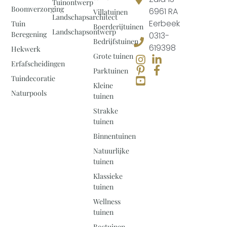
Tuinontwerp
Boomverzorging
6961 RA
Villatuinen
Landschapsarchitect
Eerbeek
Tuin
Boerderijtuinen
Landschapsontwerp
Beregening
0313-
Bedrijfstuinen
619398
Hekwerk
Grote tuinen
Erfafscheidingen
Parktuinen
Tuindecoratie
Kleine
Naturpools
tuinen
Strakke
tuinen
Binnentuinen
Natuurlijke
tuinen
Klassieke
tuinen
Wellness
tuinen
Bostuinen