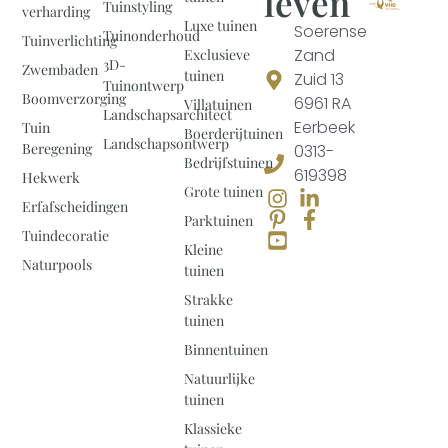
leven
Tuinstyling
verharding
Luxe tuinen
Soerense
Tuinonderhoud
Tuinverlichting
Zand
Exclusieve
3D-
Zwembaden
tuinen
Zuid 13
Tuinontwerp
Boomverzorging
6961 RA
Villatuinen
Landschapsarchitect
Eerbeek
Tuin
Boerderijtuinen
Landschapsontwerp
Beregening
0313-
Bedrijfstuinen
619398
Hekwerk
Grote tuinen
Erfafscheidingen
Parktuinen
Tuindecoratie
Kleine
Naturpools
tuinen
Strakke
tuinen
Binnentuinen
Natuurlijke
tuinen
Klassieke